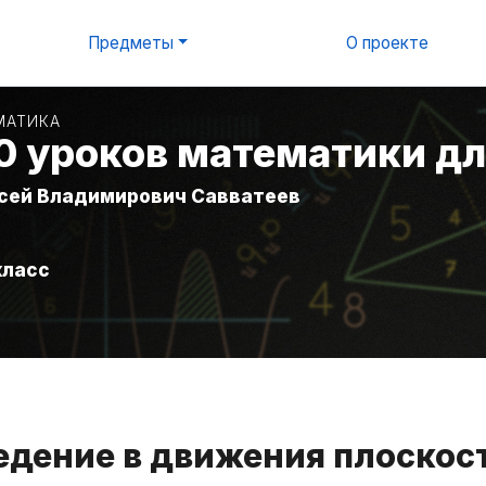
Предметы
О проекте
МАТИКА
0 уроков математики дл
сей Владимирович Савватеев
класс
ведение в движения плоскос