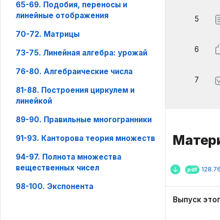
65-69. Подобия, переносы и
линейные отображения
5
70-72. Матрицы
6
73-75. Линейная алгебра: урожай
76-80. Алгебраические числа
7
81-88. Построения циркулем и
линейкой
89-90. Правильные многогранники
Матери
91-93. Канторова теория множеств
94-97. Полнота множества
вещественных чисел
128.7
pdf
98-100. Экспонента
Выпуск это