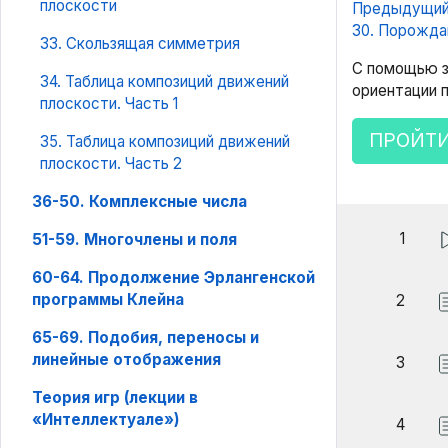
плоскости
Предыдущий
30. Порожд
33. Скользящая симметрия
С помощью з
34. Таблица композиций движений
ориентации 
плоскости. Часть 1
ПРОЙТИ
35. Таблица композиций движений
плоскости. Часть 2
36-50. Комплексные числа
1
51-59. Многочлены и поля
60-64. Продолжение Эрлангенской
программы Клейна
2
65-69. Подобия, переносы и
линейные отображения
3
Теория игр (лекции в
«Интеллектуале»)
4