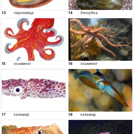
13
перловица
14
беззубка
15
осьминог
16
осьминог
17
кальмар
18
кальмар