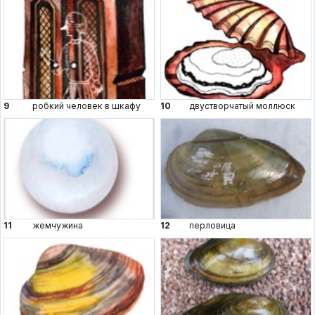
9
робкий человек в шкафу
10
двустворчатый моллюск
11
жемчужина
12
перловица