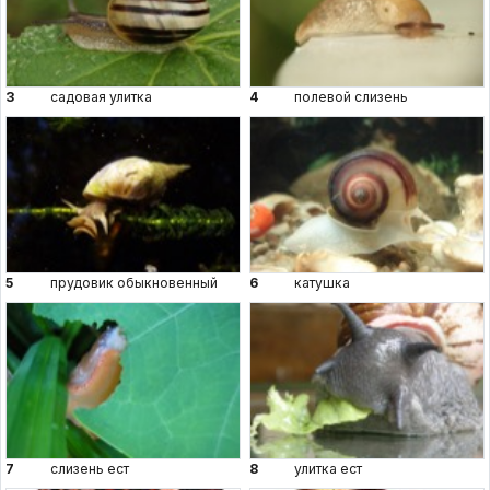
3
садовая улитка
4
полевой слизень
5
прудовик обыкновенный
6
катушка
7
слизень ест
8
улитка ест