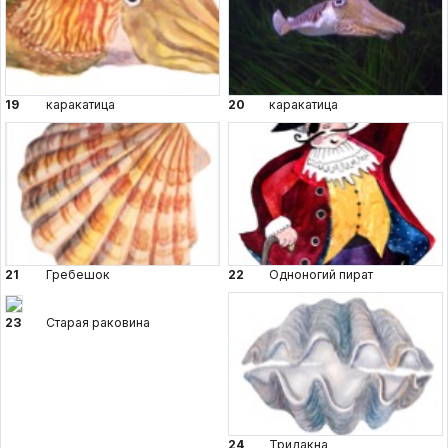
19
каракатица
20
каракатица
21
Гребешок
22
Одноногий пират
23
Старая раковина
24
Тридакна