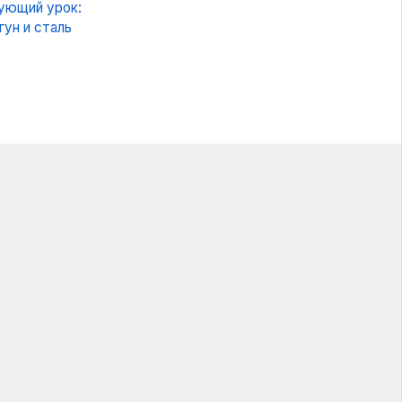
ующий урок:
угун и сталь