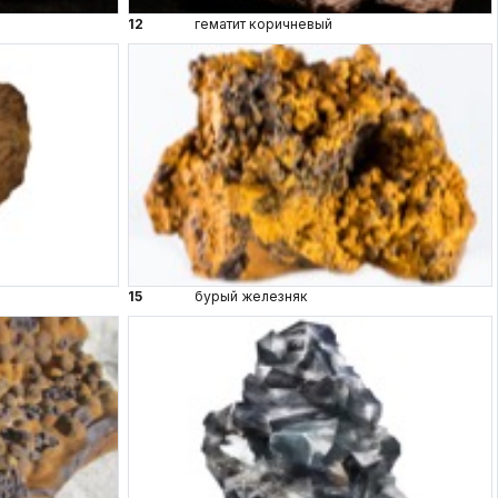
12
гематит коричневый
15
бурый железняк