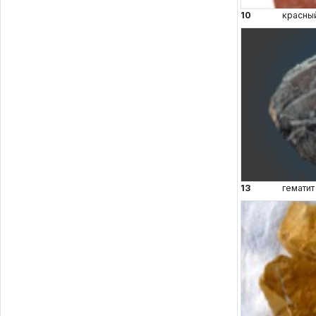
10
красны
13
гематит