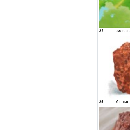
22
железна
25
боксит