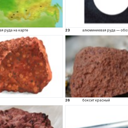
я руда на карте
23
алюминиевая руда — обо
26
боксит красный