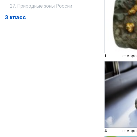
27. Природные зоны России
3 класс
1
саморо
4
саморо