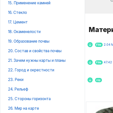
15. Применение камней
16. Стекло
17. Цемент
Матери
18. Окаменелости
19. Образование почвы
2.04 
File
20. Состав и свойства почвы
21. Зачем нужны карты и планы
47.42
File
22. Город и окрестности
23. Реки
zip
24. Рельеф
25. Стороны горизонта
26. Мир на карте