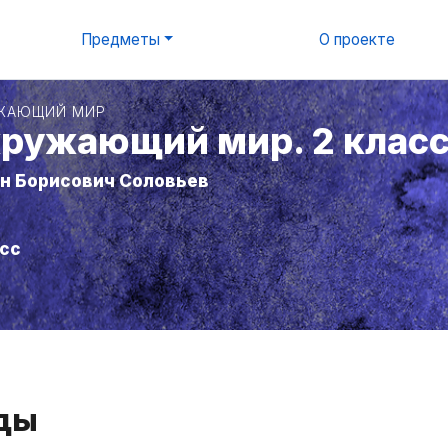
Предметы
О проекте
ЖАЮЩИЙ МИР
ружающий мир. 2 клас
н Борисович Соловьев
асс
уды