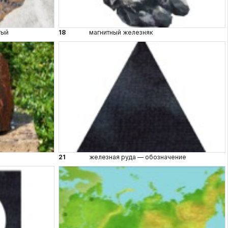
тый
18
магнитный железняк
21
железная руда — обозначение