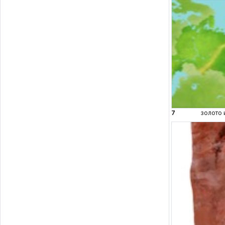
7
золото 