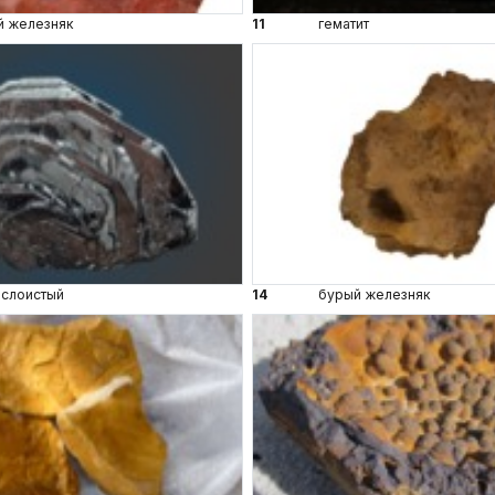
й железняк
11
гематит
 слоистый
14
бурый железняк