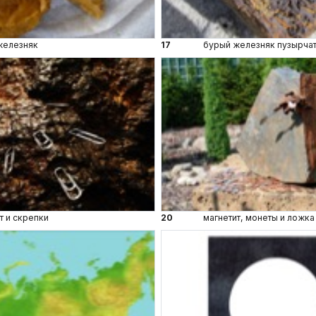
железняк
17
бурый железняк пузырча
т и скрепки
20
магнетит, монеты и ложка