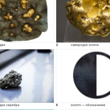
дки
2
самородок золота
док серебра
5
золото — обозначение