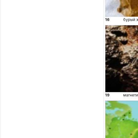
16
бурый 
19
магнети