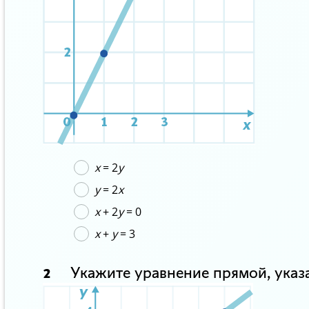
x
= 2
y
y
= 2
x
x
+ 2
y
= 0
x
+
y
= 3
Укажите уравнение прямой, указ
2