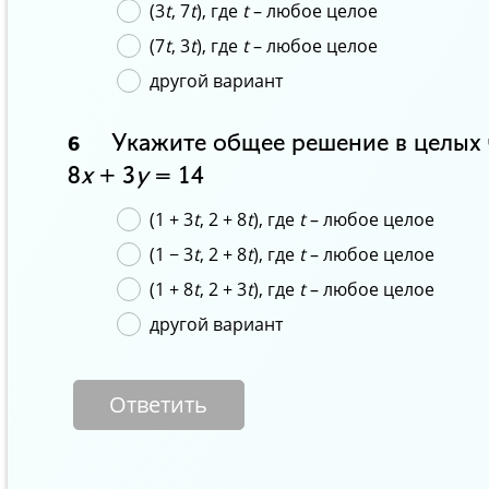
(3
t
, 7
t
), где
t
– любое целое
(7
t
, 3
t
), где
t
– любое целое
другой вариант
Укажите общее решение в целых 
6
8
x
+ 3
y
= 14
(1 + 3
t
, 2 + 8
t
), где
t
– любое целое
(1 − 3
t
, 2 + 8
t
), где
t
– любое целое
(1 + 8
t
, 2 + 3
t
), где
t
– любое целое
другой вариант
Ответить