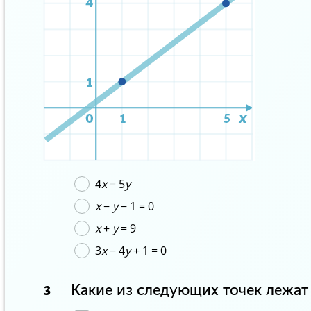
4
x
= 5
y
x
−
y
− 1 = 0
x
+
y
= 9
3
x
− 4
y
+ 1 = 0
Какие из следующих точек лежат
3