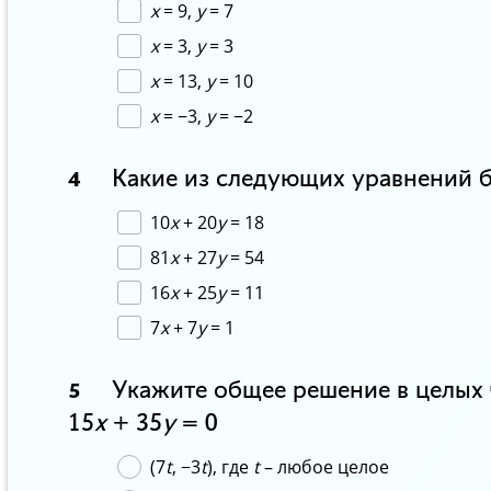
x
= 9,
y
= 7
x
= 3,
y
= 3
x
= 13,
y
= 10
x
= −3,
y
= −2
Какие из следующих уравнений бу
4
10
x
+ 20
y
= 18
81
x
+ 27
y
= 54
16
x
+ 25
y
= 11
7
x
+ 7
y
= 1
Укажите общее решение в целых 
5
15
x
+ 35
y
= 0
(7
t
, −3
t
), где
t
– любое целое